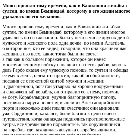
Много прошло тому времени, как в Вавилонии жил-был
султан, по имени Беминедаб, которому в его жизни многое
удавалось по его желанию.
Много прошло тому времени, как в Вавилонии жил-был
султан, по имени Беминедаб, которому в его жизни многое
удавалось по его желанию. Была у него в числе других детей
мужского и женского пола одна дочка, по имени Алатиэль,
о которой все, кто ее видел, говорили, что она красивейшая
женщина изо всех, какие тогда были на свете;
а так как в большом поражении, которое он нанес
многочисленному войску напавших на него арабов, король
дель Гарбо оказал ему чудесную помощь, то султан и обещал
ее ему в жены, о чем тот просил, как об особой милости;
посадив ее с почетной свитой мужчин и женщин
и драгоценной, богатой утварью на хорошо вооруженный
и снаряженный корабль, он отправил ее к нему, поручив
ее богу. Корабельщики, улучив благоприятную погоду,
поставили паруса по ветру, вышли из Александрийского
порта и несколько дней плыли счастливо; они миновали
уже Сардинию и, казалось, были близки к цели своего
путешествия, когда однажды поднялись противоположные
ветры, все чрезвычайно порывистые, так обрушившиеся
на корабль, где находилась девушка с корабельщиками,